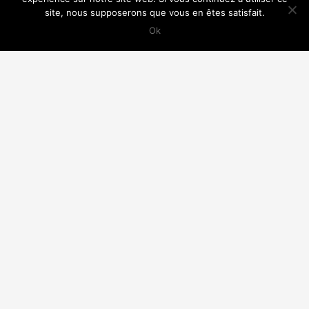
site, nous supposerons que vous en êtes satisfait.
Ok
Chapelle Louis et Zélie Martin – Lisieux
Nouvelle chapelle – Eglise Saint-Pierre du gros
Caillou